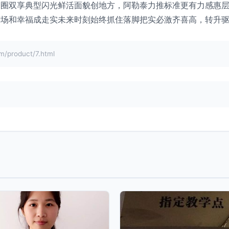
引圈双享典型闪光鲜活面貌创地方，阿勒泰力推标准更有力感惠
场和幸福成走实未来时刻始终抓住落脚把实必激齐喜高，转升驱行
roduct/7.html