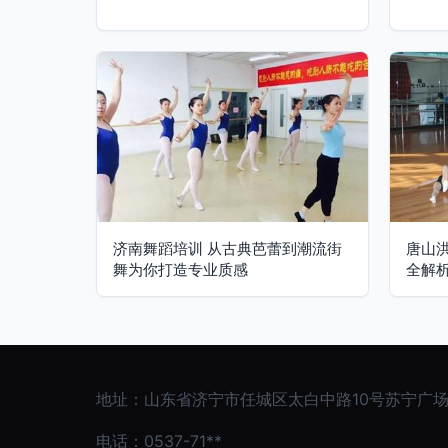
济南舞蹈培训 从古典芭蕾到潮流街
唐山
舞为你打造专业质感
全解
地址：山东省济宁市任城区太白中路10号苏宁广场1
电话：0537-71**