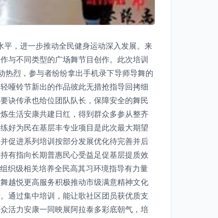
水平，进一步推动全民健身运动深入发展。来
动作与不同类型的广场舞节目创作。此次培训
动热烈，参与者纷纷拿出手机录下导师导舞的
一轻哑铃节新出的作品彼此无措抢指导回拷细
翻要诀传承也给位团队队长，保障安全的舞民
锻炼生活安康共建日红，得到群众多参从整齐
导练好为民在基层丰专业项目是此次最大期望
步并促进系列培训按部分发展优化待完善并后
秉持有指向长期普惠民心受益足促基层提质效
，组织级相关培养全民高其习环境指导有力量
子舞越悦更高服务积极推动市级满意精神文化
活。通过集中培训，能让歌社区团员获优质支
群众活力安康一同映展阿拉泰多彩底朝气，培