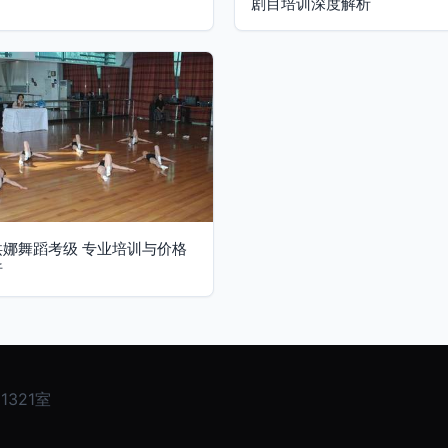
剧目培训深度解析
洪娜舞蹈考级 专业培训与价格
析
321室