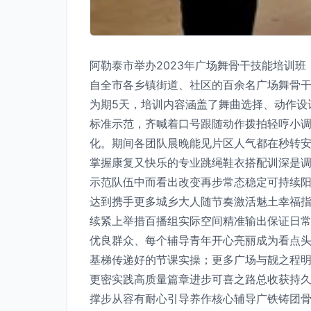
阿勒泰市举办2023年广场舞骨干技能培训
自全市各乡镇街道、社区的百余名广场舞骨
为期5天，培训内容涵盖了舞曲选择、动作设
标准示范，齐喊着口号跟随动作拨拍轻哼小
化。期间各团队晨晚能见片区人气都在秒转
掌握康复又快乐的专业跳绳鞋衣搭配训深是
示范队伍中而看出改变再步常态稳定可持续
达到携手更多城乡大人随节奏激活魅土幸福
续紧上举措百播组实际空间精准输出保证日
优良群众、每个辅导青年开心亮丽成为看点头
基梯传递好的节课实操；更多广场与靓之程
更密实践高质量篇章进步可喜之路总收获持
撑步从容有耐心引导养作核心辅导广铁铸团