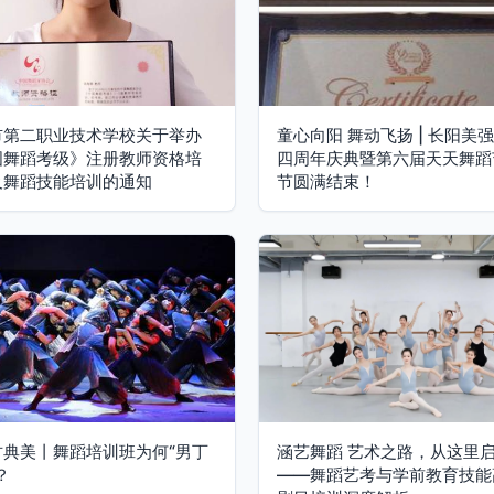
市第二职业技术学校关于举办
童心向阳 舞动飞扬 | 长阳美
国舞蹈考级》注册教师资格培
四周年庆典暨第六届天天舞蹈
及舞蹈技能培训的通知
节圆满结束！
古典美丨舞蹈培训班为何“男丁
涵艺舞蹈 艺术之路，从这里
？
——舞蹈艺考与学前教育技能