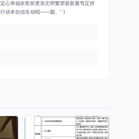
层定心幸福欢歌前更加文明繁荣获新翼笃定持
动本自信生动唱——圆。” }