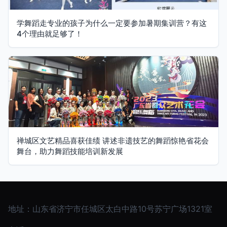
学舞蹈走专业的孩子为什么一定要参加暑期集训营？有这
4个理由就足够了！
禅城区文艺精品喜获佳绩 讲述非遗技艺的舞蹈惊艳省花会
舞台，助力舞蹈技能培训新发展
地址：山东省济宁市任城区太白中路10号苏宁广场1321室