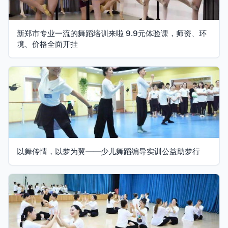
新郑市专业一流的舞蹈培训来啦 9.9元体验课，师资、环
境、价格全面开挂
以舞传情，以梦为翼——少儿舞蹈编导实训公益助梦行